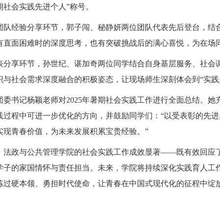
期社会实践先进个人”称号。
团队经验分享环节，郭子闯、秘静妍两位团队代表先后登台，结
有直面困难时的深度思考，也有突破挑战后的满心喜悦，为在场
表分享环节，孙世纪、谌加奇两位同学结合自身基层服务、社会
识与社会需求深度融合的积极姿态，让现场师生深刻体会到“实践
团委书记杨颖老师对2025年暑期社会实践工作进行全面总结。
践过程中可进一步优化的方向，并鼓励同学们：“以受表彰的先
实现青春价值，为未来发展积累宝贵经验。”
暑期，法政与公共管理学院的社会实践工作成效显著——既有效回
学子的家国情怀与责任担当。未来，学院将持续深化实践育人工
炼过硬本领、勇担时代使命，让青春在中国式现代化的征程中绽